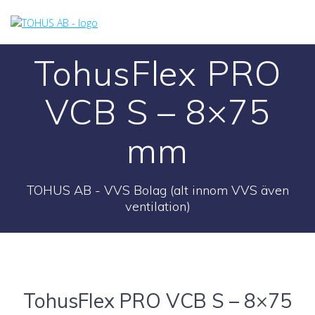
Skip
to
content
TohusFlex PRO
VCB S – 8×75
mm
TOHUS AB - VVS Bolag (alt innom VVS även
ventilation)
TohusFlex PRO VCB S – 8×75