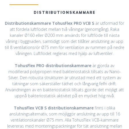
DISTRIBUTIONSKAMMARE
Distributionskammare TohusFlex PRO VCB S
är utformad för
att fördela luftflödet mellan två våningar (genomgång). Raka
kanaler Ø160 eller Ø200 mm används för luftflöde till nästa
våning i byggnaden, samtidigt som det tillåter anslutning av upp
till 8 ventilationsrör Ø75 mm för ventilation av rummen på nedre
våningen. Luftflödet regleras med hjälp av luftventiler.
TohusFlex PRO distributionskammare
är gjorda av
modifierad polypropen med bakteriostatisk tillsats av Nano-
Silver. Den robusta strukturen är utrustad med ett system av
tätningar som säkerställer täthet och långvarig felfri drift.
Användningen av en bakteriostatisk tillsats gjorde det möjligt att
uppnå bakteriostatisk aktivitet på en mycket hög nivå.
TohusFlex VCB S distributionskammare
finns i olika
anslutningsalternativ, som möjliggör anslutning av upp till 16
ventilationskanaler Ø75 mm. Alla TohusFlex VCB-kammare
levereras med monteringspackningar för tät anslutning mellan